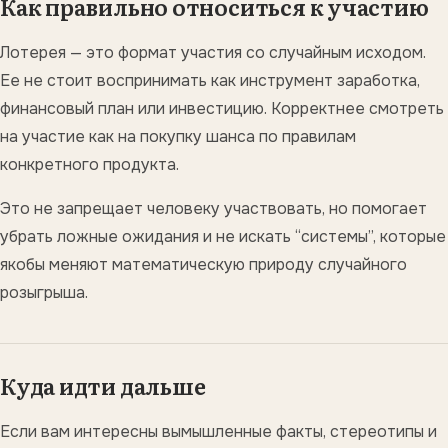
Как правильно относиться к участию
Лотерея — это формат участия со случайным исходом.
Ее не стоит воспринимать как инструмент заработка,
финансовый план или инвестицию. Корректнее смотреть
на участие как на покупку шанса по правилам
конкретного продукта.
Это не запрещает человеку участвовать, но помогает
убрать ложные ожидания и не искать “системы”, которые
якобы меняют математическую природу случайного
розыгрыша.
Куда идти дальше
Если вам интересны вымышленные факты, стереотипы и