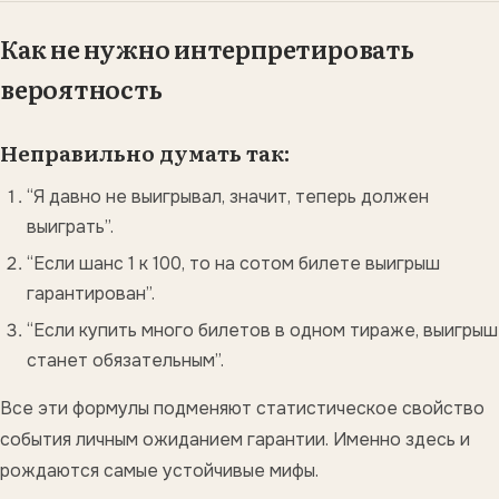
Как не нужно интерпретировать
вероятность
Неправильно думать так:
“Я давно не выигрывал, значит, теперь должен
выиграть”.
“Если шанс 1 к 100, то на сотом билете выигрыш
гарантирован”.
“Если купить много билетов в одном тираже, выигрыш
станет обязательным”.
Все эти формулы подменяют статистическое свойство
события личным ожиданием гарантии. Именно здесь и
рождаются самые устойчивые мифы.