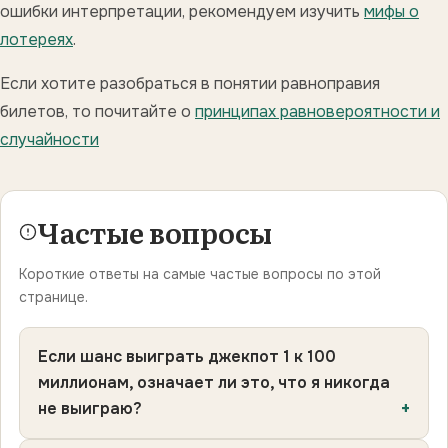
ошибки интерпретации, рекомендуем изучить
мифы о
лотереях
.
Если хотите разобраться в понятии равноправия
билетов, то почитайте о
принципах равновероятности и
случайности
Частые вопросы
Короткие ответы на самые частые вопросы по этой
странице.
Если шанс выиграть джекпот 1 к 100
миллионам, означает ли это, что я никогда
не выиграю?