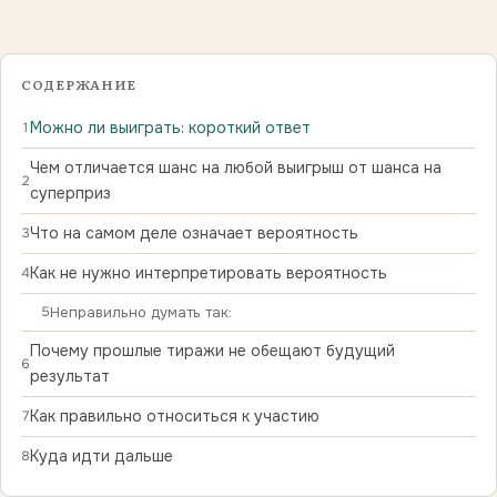
СОДЕРЖАНИЕ
Можно ли выиграть: короткий ответ
1
Чем отличается шанс на любой выигрыш от шанса на
2
суперприз
Что на самом деле означает вероятность
3
Как не нужно интерпретировать вероятность
4
5
Неправильно думать так:
Почему прошлые тиражи не обещают будущий
6
результат
Как правильно относиться к участию
7
Куда идти дальше
8