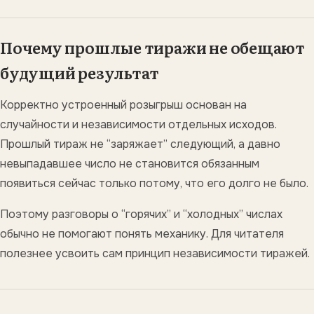
Почему прошлые тиражи не обещают
будущий результат
Корректно устроенный розыгрыш основан на
случайности и независимости отдельных исходов.
Прошлый тираж не “заряжает” следующий, а давно
невыпадавшее число не становится обязанным
появиться сейчас только потому, что его долго не было.
Поэтому разговоры о “горячих” и “холодных” числах
обычно не помогают понять механику. Для читателя
полезнее усвоить сам принцип независимости тиражей.