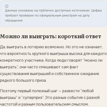
Данные основаны на публично доступных источниках. Цифры
требуют проверки по официальным реестрам на дату
обращения.
Можно ли выиграть: короткий ответ
Да, выиграть в лотерею возможно. Но это не означает,
что вероятность крупного выигрыша высока для каждого
конкретного участника. Когда люди говорят “можно ли
выиграть”, они часто смешивают сам факт
существования выигрышей и собственное ожидание
редкого большого приза.
Поэтому первый полезный шаг — развести “любой
выигрыш” и “суперприз”. Это разные события с разной
частотой и разным пользовательским смыслом.