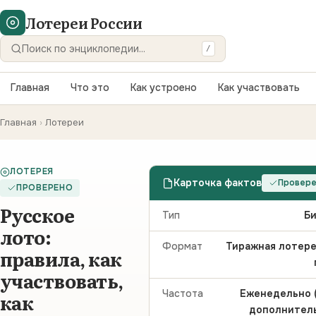
Лотереи России
/
Искать
Главная
Что это
Как устроено
Как участвовать
Главная
›
Лотереи
ЛОТЕРЕЯ
Карточка фактов
Провер
ПРОВЕРЕНО
Русское
Тип
Би
лото:
Формат
Тиражная лотере
правила, как
участвовать,
Частота
Еженедельно (
как
дополнитель