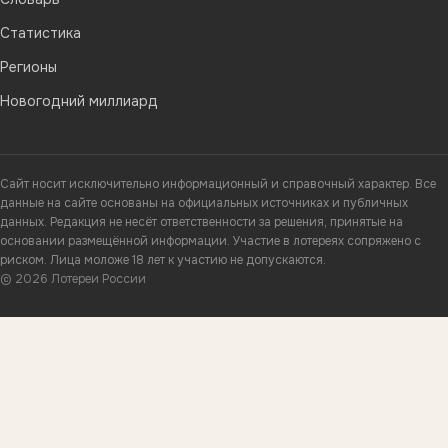
Статистика
Регионы
Новогодний миллиард
Сайт носит исключительно информационный и справочный характер. Все
данные на сайте основаны на официальных источниках и публичных
данных. Редакция не несёт ответственности за решения, принятые на
основании размещённой информации. Участие в лотереях сопряжено с
риском. Лица моложе 18 лет к участию не допускаются.
© 2026 Лотереи России