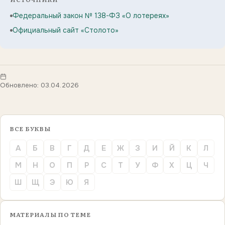
Федеральный закон № 138-ФЗ «О лотереях»
Официальный сайт «Столото»
Обновлено: 03.04.2026
ВСЕ БУКВЫ
А
Б
В
Г
Д
Е
Ж
З
И
Й
К
Л
М
Н
О
П
Р
С
Т
У
Ф
Х
Ц
Ч
Ш
Щ
Э
Ю
Я
МАТЕРИАЛЫ ПО ТЕМЕ