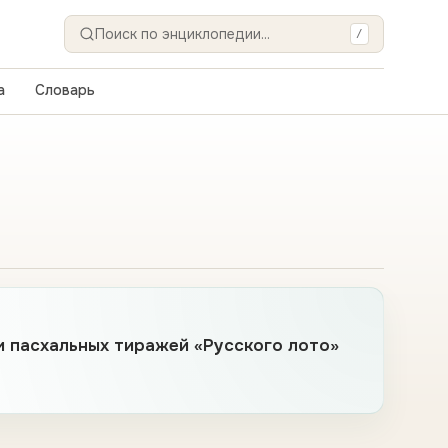
/
Искать
а
Словарь
 пасхальных тиражей «Русского лото»