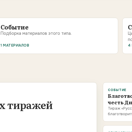
Событие
С
Подборка материалов этого типа.
Ц
п
1 МАТЕРИАЛОВ
4
СОБЫТИЕ
Благотв
х тиражей
честь Д
Тираж «Русс
благотворит