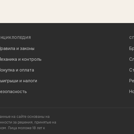
ЭНЦИКЛОПЕДИЯ
С
равила и законы
Бр
еханика и контроль
С
окупка и оплата
С
ыигрыши и налоги
Р
Безопасность
Н
анные на сайте основаны на
нности за решения, принятые на
ом. Лица моложе 18 лет к