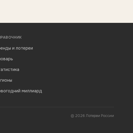
ПРАВОЧНИК
енды и лотереи
ловарь
татистика
егионы
овогодний миллиард
© 2026 Лотереи России