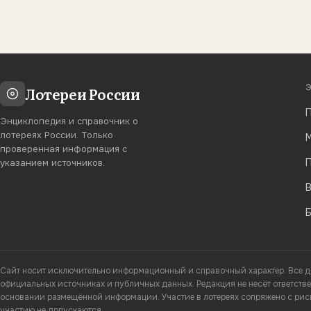
Лотереи России
П
Энциклопедия и справочник о
лотереях России. Только
М
проверенная информация с
П
указанием источников.
В
Сайт носит исключительно информационный и справочный характер. Все д
официальных источниках и публичных данных. Редакция не несёт ответстве
основании размещённой информации. Участие в лотереях сопряжено с риск
участию не допускаются.